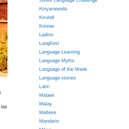
Junior Language Challenge
Kinyarwanda
Kirundi
Korean
Ladino
LangFest
Language Learning
Language Myths
Language of the Week
Language stories
Latin
s
Malawi
Malay
 las
Maltese
Mandarin