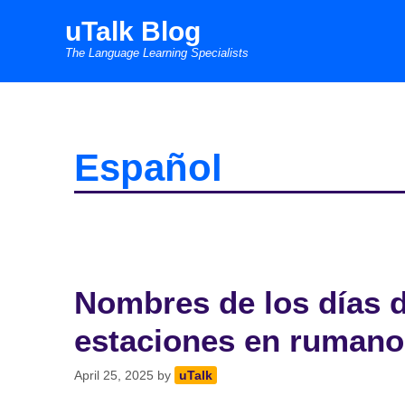
Skip
uTalk Blog
to
The Language Learning Specialists
content
Español
Nombres de los días 
estaciones en rumano
April 25, 2025
by
uTalk