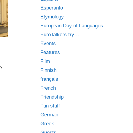
Esperanto
Etymology
European Day of Languages
EuroTalkers try…
Events
Features
Film
e
Finnish
français
French
Friendship
Fun stuff
German
Greek
Guests