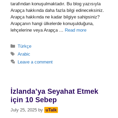
tarafından konuşulmaktadır. Bu blog yazısıyla
Arapça hakkında daha fazla bilgi edineceksiniz.
Arapça hakkında ne kadar bilgiye sahipsiniz?
Arapçanın hangi ülkelerde konuşulduğuna,
lehçelerine veya Arapça …
Read more
Categories
Türkçe
Tags
Arabic
Leave a comment
İzlanda’ya Seyahat Etmek
için 10 Sebep
July 25, 2025
by
uTalk