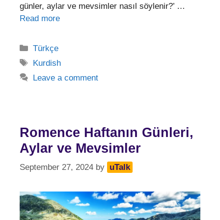
günler, aylar ve mevsimler nasıl söylenir?’ …
Read more
Categories
Türkçe
Tags
Kurdish
Leave a comment
Romence Haftanın Günleri,
Aylar ve Mevsimler
September 27, 2024
by
uTalk