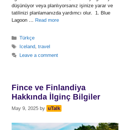
düşünüyor veya planlıyorsanız işinize yarar ve
tatilinizi planlamanızda yardımcı olur. 1. Blue
Lagoon …
Read more
Categories
Türkçe
Tags
Iceland
,
travel
Leave a comment
Fince ve Finlandiya
Hakkında İlginç Bilgiler
May 9, 2025
by
uTalk