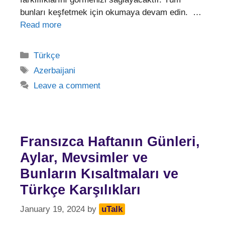
bunları keşfetmek için okumaya devam edin. …
Read more
Categories
Türkçe
Tags
Azerbaijani
Leave a comment
Fransızca Haftanın Günleri,
Aylar, Mevsimler ve
Bunların Kısaltmaları ve
Türkçe Karşılıkları
January 19, 2024
by
uTalk