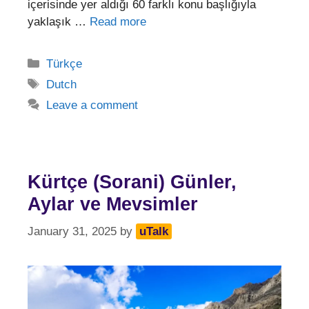
içerisinde yer aldığı 60 farklı konu başlığıyla
yaklaşık …
Read more
Categories
Türkçe
Tags
Dutch
Leave a comment
Kürtçe (Sorani) Günler,
Aylar ve Mevsimler
January 31, 2025
by
uTalk