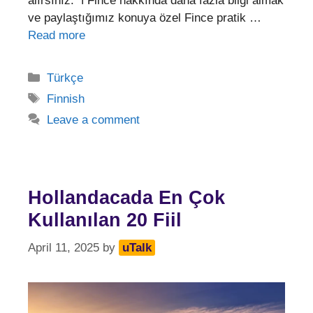
alırsınız. ℹ️ Fince hakkında daha fazla bilgi almak
ve paylaştığımız konuya özel Fince pratik …
Read more
Categories
Türkçe
Tags
Finnish
Leave a comment
Hollandacada En Çok
Kullanılan 20 Fiil
April 11, 2025
by
uTalk