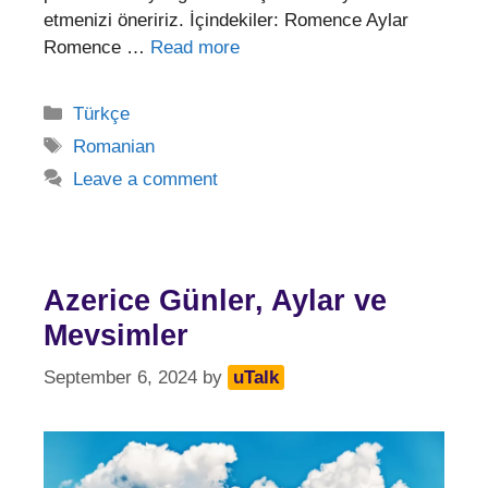
etmenizi öneririz. İçindekiler: Romence Aylar
Romence …
Read more
Categories
Türkçe
Tags
Romanian
Leave a comment
Azerice Günler, Aylar ve
Mevsimler
September 6, 2024
by
uTalk