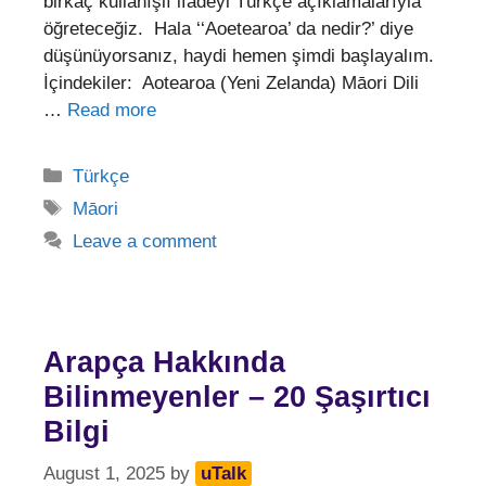
birkaç kullanışlı ifadeyi Türkçe açıklamalarıyla
öğreteceğiz. Hala ‘‘Aoetearoa’ da nedir?’ diye
düşünüyorsanız, haydi hemen şimdi başlayalım.
İçindekiler: Aotearoa (Yeni Zelanda) Māori Dili
…
Read more
Categories
Türkçe
Tags
Māori
Leave a comment
Arapça Hakkında
Bilinmeyenler – 20 Şaşırtıcı
Bilgi
August 1, 2025
by
uTalk