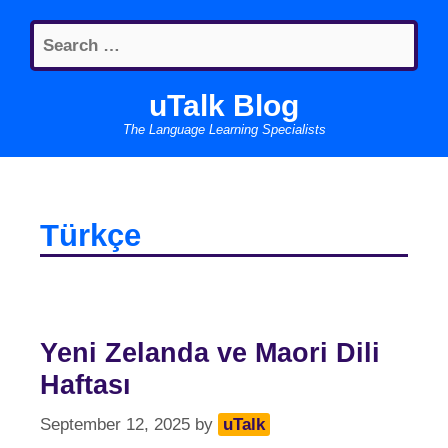
Skip
Search
to
for:
content
uTalk Blog
The Language Learning Specialists
Türkçe
Yeni Zelanda ve Maori Dili
Haftası
September 12, 2025
by
uTalk