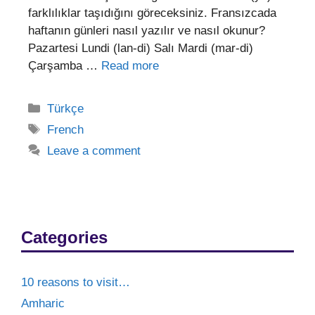
farklılıklar taşıdığını göreceksiniz. Fransızcada
haftanın günleri nasıl yazılır ve nasıl okunur?
Pazartesi Lundi (lan-di) Salı Mardi (mar-di)
Çarşamba …
Read more
Categories
Türkçe
Tags
French
Leave a comment
Categories
10 reasons to visit…
Amharic