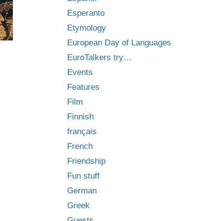
Esperanto
Etymology
European Day of Languages
EuroTalkers try…
Events
Features
Film
Finnish
français
French
Friendship
Fun stuff
German
Greek
Guests