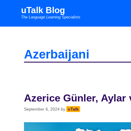
Skip
uTalk Blog
to
The Language Learning Specialists
content
Azerbaijani
Azerice Günler, Aylar
September 6, 2024
by
uTalk