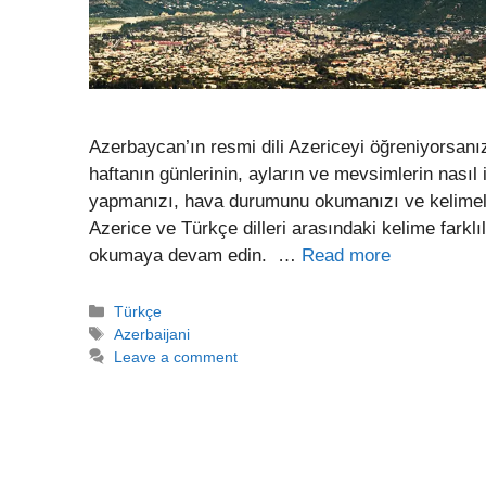
Azerbaycan’ın resmi dili Azericeyi öğreniyorsan
haftanın günlerinin, ayların ve mevsimlerin nasıl
yapmanızı, hava durumunu okumanızı ve kelimele
Azerice ve Türkçe dilleri arasındaki kelime farkl
okumaya devam edin. …
Read more
Categories
Türkçe
Tags
Azerbaijani
Leave a comment