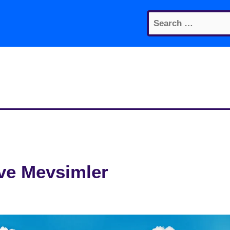
Search
for:
 ve Mevsimler