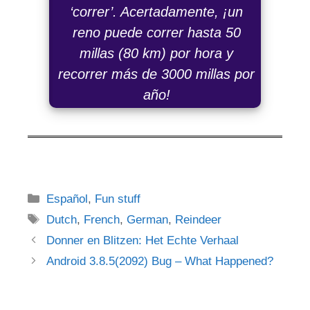
‘correr’. Acertadamente, ¡un
reno puede correr hasta 50
millas (80 km) por hora y
recorrer más de 3000 millas por
año!
Categories
Español
,
Fun stuff
Tags
Dutch
,
French
,
German
,
Reindeer
Post
Donner en Blitzen: Het Echte Verhaal
navigation
Android 3.8.5(2092) Bug – What Happened?