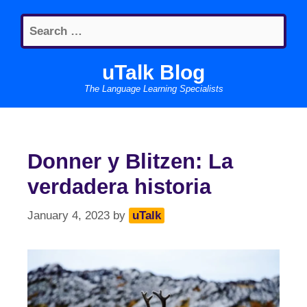
Skip
Search
to
for:
content
uTalk Blog
The Language Learning Specialists
Donner y Blitzen: La
verdadera historia
January 4, 2023
by
uTalk