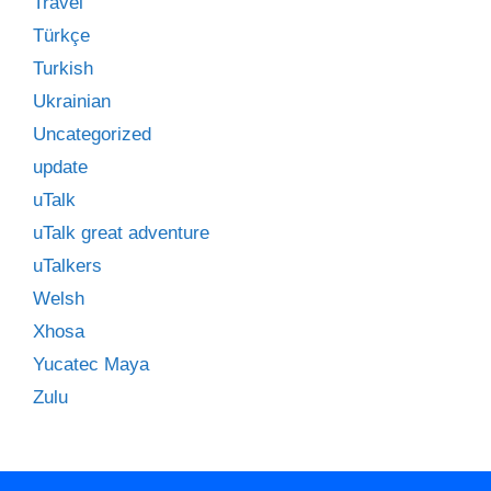
Travel
Türkçe
Turkish
Ukrainian
Uncategorized
update
uTalk
uTalk great adventure
uTalkers
Welsh
Xhosa
Yucatec Maya
Zulu