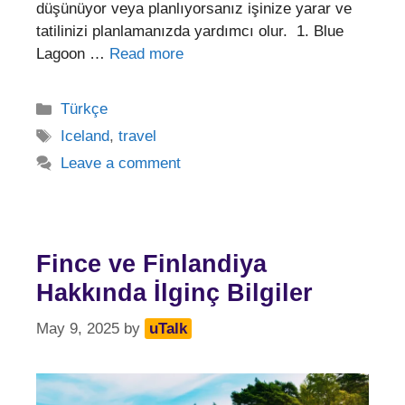
düşünüyor veya planlıyorsanız işinize yarar ve
tatilinizi planlamanızda yardımcı olur. 1. Blue
Lagoon …
Read more
Categories
Türkçe
Tags
Iceland
,
travel
Leave a comment
Fince ve Finlandiya
Hakkında İlginç Bilgiler
May 9, 2025
by
uTalk