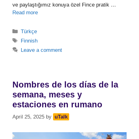
ve paylaştığımız konuya özel Fince pratik …
Read more
Categories
Türkçe
Tags
Finnish
Leave a comment
Nombres de los días de la
semana, meses y
estaciones en rumano
April 25, 2025
by
uTalk