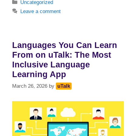
Categories
Uncategorized
Leave a comment
Languages You Can Learn
From on uTalk: The Most
Inclusive Language
Learning App
March 26, 2026
by
uTalk