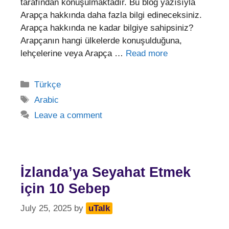
tarafından konuşulmaktadır. Bu blog yazısıyla
Arapça hakkında daha fazla bilgi edineceksiniz.
Arapça hakkında ne kadar bilgiye sahipsiniz?
Arapçanın hangi ülkelerde konuşulduğuna,
lehçelerine veya Arapça …
Read more
Categories
Türkçe
Tags
Arabic
Leave a comment
İzlanda’ya Seyahat Etmek
için 10 Sebep
July 25, 2025
by
uTalk