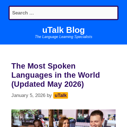
Skip
Search
to
for:
content
uTalk Blog
The Language Learning Specialists
The Most Spoken
Languages in the World
(Updated May 2026)
January 5, 2026
by
uTalk