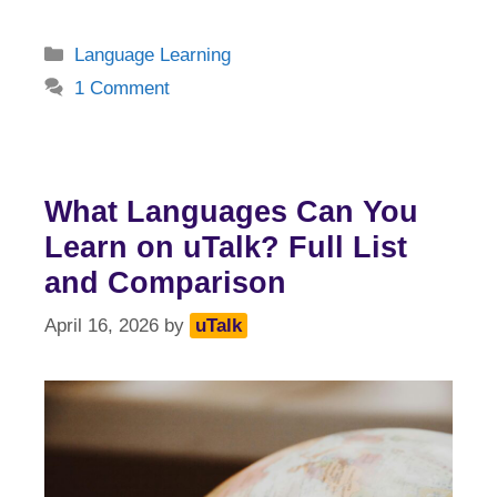
Categories
Language Learning
1 Comment
What Languages Can You
Learn on uTalk? Full List
and Comparison
April 16, 2026
by
uTalk