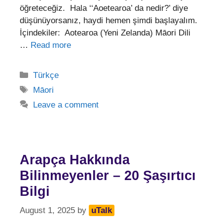
öğreteceğiz. Hala ‘‘Aoetearoa’ da nedir?’ diye
düşünüyorsanız, haydi hemen şimdi başlayalım.
İçindekiler: Aotearoa (Yeni Zelanda) Māori Dili
…
Read more
Categories
Türkçe
Tags
Māori
Leave a comment
Arapça Hakkında
Bilinmeyenler – 20 Şaşırtıcı
Bilgi
August 1, 2025
by
uTalk