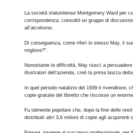
La società statunitense Montgomery Ward per cui l
corrispondenza, consultò un gruppo di discussio
all’alcolismo.
Di conseguenza, come riferì lo stesso May, il suo
migliore?”.
Nonostante le difficoltà, May riuscì a persuadere i
illustratori dell’azienda, creò la prima bozza del
In quel periodo natalizio del 1939 il rivenditore, che
copie gratuite del libretto che riscosse un enor
Fu talmente popolare che, dopo la fine delle rest
distribuiti altri 3,6 milioni di copie agli acquiren
Eppure, insieme al successo professionale, per M