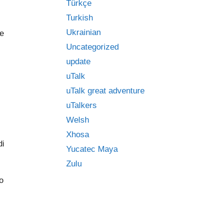
Türkçe
Turkish
Ukrainian
te
Uncategorized
update
uTalk
uTalk great adventure
uTalkers
Welsh
Xhosa
di
Yucatec Maya
Zulu
o