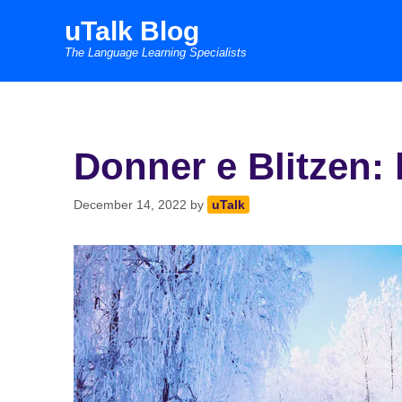
Skip
uTalk Blog
to
The Language Learning Specialists
content
Donner e Blitzen: l
December 14, 2022
by
uTalk