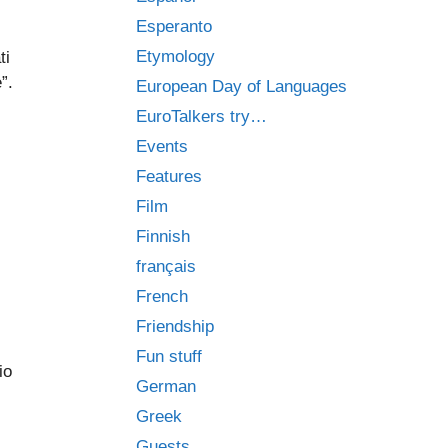
Esperanto
Etymology
ti
”.
European Day of Languages
EuroTalkers try…
Events
Features
Film
Finnish
français
French
Friendship
Fun stuff
io
German
Greek
Guests