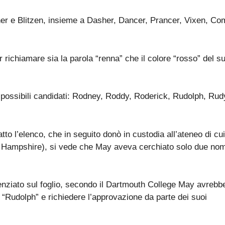
er e Blitzen, insieme a Dasher, Dancer, Prancer, Vixen, Co
 richiamare sia la parola “renna” che il colore “rosso” del s
ci possibili candidati: Rodney, Roddy, Roderick, Rudolph, Rud
atto l’elenco, che in seguito donò in custodia all’ateneo di cui
w Hampshire), si vede che May aveva cerchiato solo due nom
enziato sul foglio, secondo il Dartmouth College May avrebb
on “Rudolph” e richiedere l’approvazione da parte dei suoi