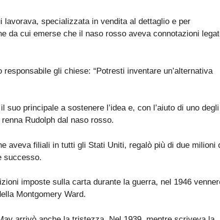
avorava, specializzata in vendita al dettaglio e per
ne da cui emerse che il naso rosso aveva connotazioni lega
 responsabile gli chiese: “Potresti inventare un’alternativa
l suo principale a sostenere l’idea e, con l’aiuto di uno degli
la renna Rudolph dal naso rosso.
 aveva filiali in tutti gli Stati Uniti, regalò più di due milioni 
me successo.
rizioni imposte sulla carta durante la guerra, nel 1946 venner
ti della Montgomery Ward.
ay arrivò anche la tristezza. Nel 1939, mentre scriveva la