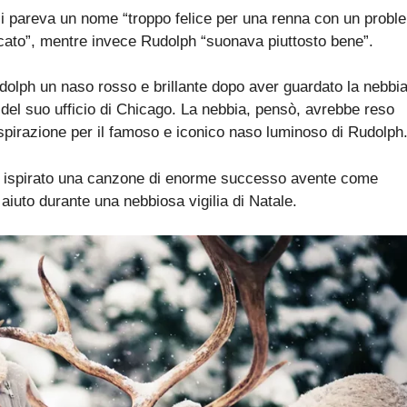
gli pareva un nome “troppo felice per una renna con un probl
icato”, mentre invece Rudolph “suonava piuttosto bene”.
Rudolph un naso rosso e brillante dopo aver guardato la nebbi
ra del suo ufficio di Chicago. La nebbia, pensò, avrebbe reso
’ispirazione per il famoso e iconico naso luminoso di Rudolph
be ispirato una canzone di enorme successo avente come
iuto durante una nebbiosa vigilia di Natale.