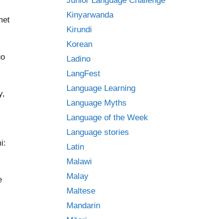
Junior Language Challenge
Kinyarwanda
met
Kirundi
Korean
uo
Ladino
LangFest
Language Learning
y,
Language Myths
Language of the Week
Language stories
i:
Latin
Malawi
Malay
e
Maltese
Mandarin