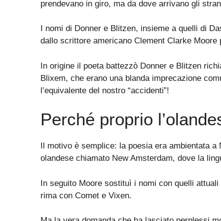
prendevano in giro, ma da dove arrivano gli stran
I nomi di Donner e Blitzen, insieme a quelli di D
dallo scrittore americano Clement Clarke Moore pe
In origine il poeta battezzò Donner e Blitzen rich
Blixem, che erano una blanda imprecazione comu
l’equivalente del nostro “accidenti”!
Perché proprio l’olande
Il motivo è semplice: la poesia era ambientata a 
olandese chiamato New Amsterdam, dove la ling
In seguito Moore sostituì i nomi con quelli attua
rima con Comet e Vixen.
Ma la vera domanda che ha lasciato perplessi mol