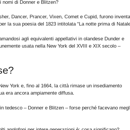
i nomi di Donner e Blitzen?
asher, Dancer, Prancer, Vixen, Comet e Cupid, furono inventa
r la sua poesia del 1823 intitolata “La notte prima di Natale
iamandosi agli equivalenti appellativi in olandese Dunder e
nemente usata nella New York del XVIII e XIX secolo –
se?
New York e, fino al 1664, la città rimase un insediamento
ua era ancora ampiamente diffusa.
li in tedesco – Donner e Blitzen – forse perché facevano megl
ti anglofoni per intere generazioni è: cosa significano?