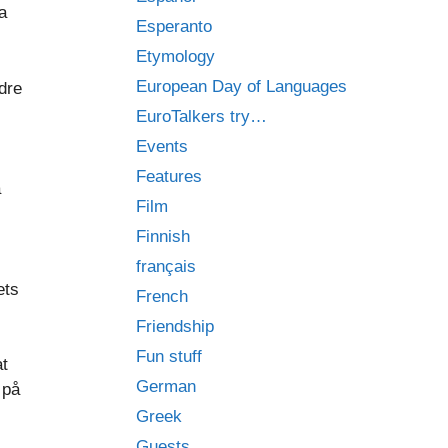
a
Esperanto
Etymology
European Day of Languages
ndre
EuroTalkers try…
Events
Features
a
Film
Finnish
français
ets
French
Friendship
Fun stuff
at
German
 på
Greek
Guests