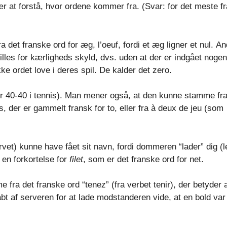
lær at forstå, hvor ordene kommer fra. (Svar: for det meste fr
 det franske ord for æg, l’oeuf, fordi et æg ligner et nul. A
spilles for kærligheds skyld, dvs. uden at der er indgået nogen
 ordet love i deres spil. De kalder det zero.
er 40-40 i tennis). Man mener også, at den kunne stamme fr
, der er gammelt fransk for to, eller fra à deux de jeu (som
vet) kunne have fået sit navn, fordi dommeren “lader” dig (l
 en forkortelse for
filet
, som er det franske ord for net.
fra det franske ord “tenez” (fra verbet tenir), der betyder 
åbt af serveren for at lade modstanderen vide, at en bold var