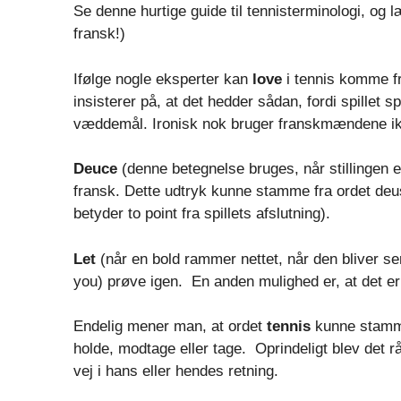
Se denne hurtige guide til tennisterminologi, og 
fransk!)
Ifølge nogle eksperter kan
love
i tennis komme fra
insisterer på, at det hedder sådan, fordi spillet 
væddemål. Ironisk nok bruger franskmændene ikke
Deuce
(denne betegnelse bruges, når stillingen 
fransk. Dette udtryk kunne stamme fra ordet deus
betyder to point fra spillets afslutning).
Let
(når en bold rammer nettet, når den bliver ser
you) prøve igen. En anden mulighed er, at det er
Endelig mener man, at ordet
tennis
kunne stamme 
holde, modtage eller tage. Oprindeligt blev det r
vej i hans eller hendes retning.