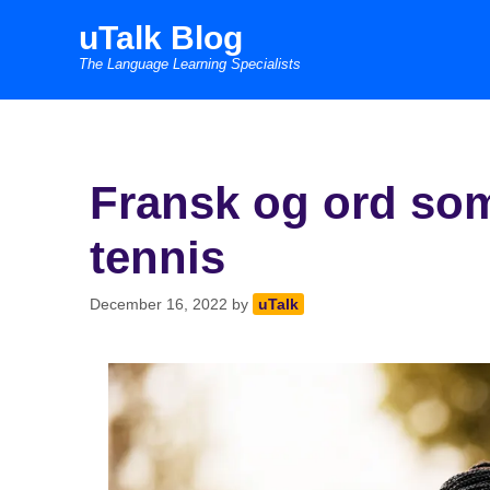
Skip
uTalk Blog
to
The Language Learning Specialists
content
Fransk og ord som
tennis
December 16, 2022
by
uTalk