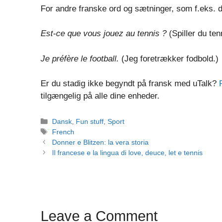
For andre franske ord og sætninger, som f.eks. 
Est-ce que vous jouez au tennis ?
(Spiller du ten
Je préfère le football.
(Jeg foretrækker fodbold.)
Er du stadig ikke begyndt på fransk med uTalk?
tilgængelig på alle dine enheder.
Categories
Dansk
,
Fun stuff
,
Sport
Tags
French
Post
Donner e Blitzen: la vera storia
navigation
Il francese e la lingua di love, deuce, let e tennis
Leave a Comment