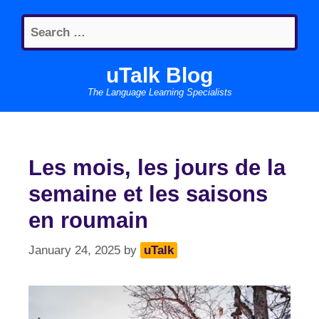
Skip
Search
to
for:
content
uTalk Blog
The Language Learning Specialists
Les mois, les jours de la
semaine et les saisons
en roumain
January 24, 2025
by
uTalk