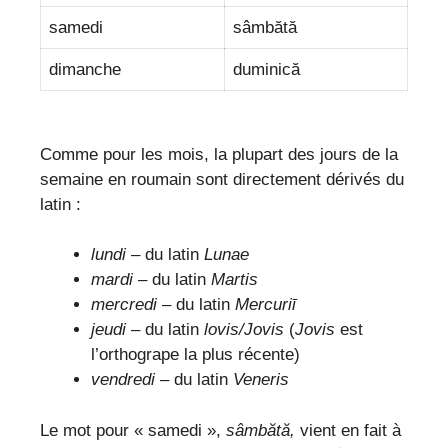
samedi
sâmbătă
dimanche
duminică
Comme pour les mois, la plupart des jours de la
semaine en roumain sont directement dérivés du
latin :
lundi
– du latin
Lunae
mardi
– du latin
Martis
mercredi
– du latin
Mercuriī
jeudi
– du latin
lovis/Jovis
(
Jovis
est
l’orthogrape la plus récente)
vendredi
– du latin
Veneris
Le mot pour « samedi »,
sâmbătă,
vient en fait à