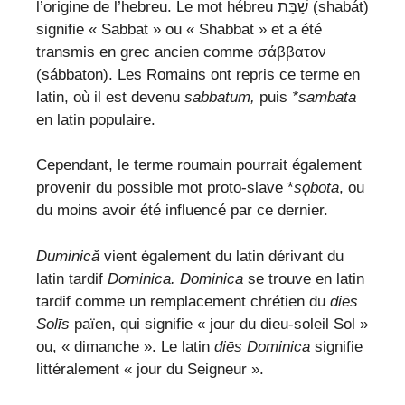
l’origine de l’hebreu. Le mot hébreu שַׁבָּת (shabát)
signifie « Sabbat » ou « Shabbat » et a été
transmis en grec ancien comme σάββατον
(sábbaton). Les Romains ont repris ce terme en
latin, où il est devenu
sabbatum,
puis
*sambata
en latin populaire.
Cependant, le terme roumain pourrait également
provenir du possible mot proto-slave *
sǫbota
, ou
du moins avoir été influencé par ce
dernier.
Duminică
vient également du latin dérivant du
latin tardif
Dominica. Dominica
se trouve en latin
tardif comme un remplacement chrétien du
diēs
Solīs
païen, qui signifie « jour du dieu-soleil Sol »
ou, « dimanche ». Le latin
diēs Dominica
signifie
littéralement « jour du Seigneur ».