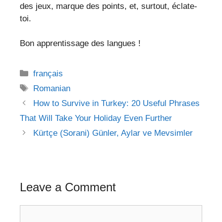
des jeux, marque des points, et, surtout, éclate-
toi.
Bon apprentissage des langues !
Categories
français
Tags
Romanian
Post
How to Survive in Turkey: 20 Useful Phrases
navigation
That Will Take Your Holiday Even Further
Kürtçe (Sorani) Günler, Aylar ve Mevsimler
Leave a Comment
Comment