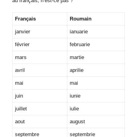
au français, n’est-ce pas ?
Français
Roumain
janvier
ianuarie
février
februarie
mars
martie
avril
aprilie
mai
mai
juin
iunie
juillet
iulie
aout
august
septembre
septembrie