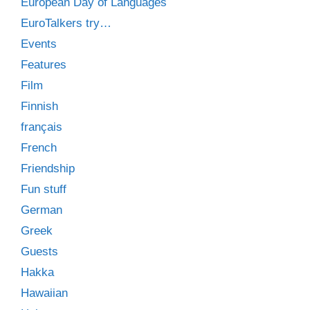
European Day of Languages
EuroTalkers try…
Events
Features
Film
Finnish
français
French
Friendship
Fun stuff
German
Greek
Guests
Hakka
Hawaiian