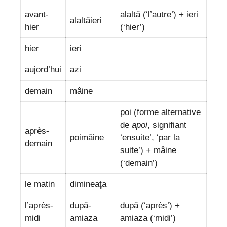
avant-
alaltă (‘l’autre’) + ieri
alaltăieri
hier
(‘hier’)
hier
ieri
aujord’hui
azi
demain
mâine
poi (forme alternative
de
apoi
, signifiant
après-
poimâine
‘ensuite’, ‘par la
demain
suite’) + mâine
(‘demain’)
le matin
dimineaţa
l’après-
după-
după (‘après’) +
midi
amiaza
amiaza (‘midi’)