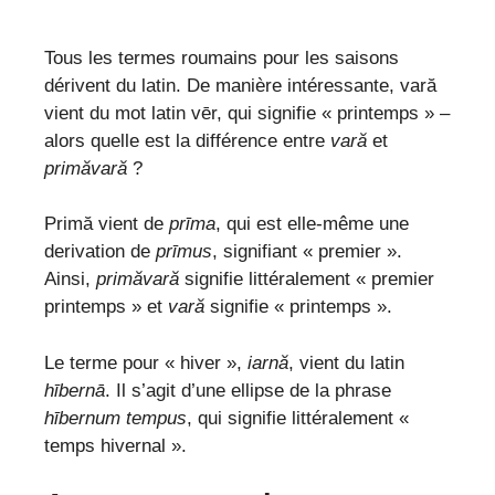
Tous les termes roumains pour les saisons
dérivent du latin. De manière intéressante, vară
vient du mot latin vēr, qui signifie « printemps » –
alors quelle est la différence entre
vară
et
primăvară
?
Primă vient de
prīma
, qui est elle-même une
derivation de
prīmus
, signifiant « premier ».
Ainsi,
primăvară
signifie littéralement « premier
printemps » et
vară
signifie « printemps ».
Le terme pour « hiver »,
iarnă
, vient du latin
hībernā
. Il s’agit d’une ellipse de la phrase
hībernum tempus
, qui signifie littéralement «
temps hivernal ».