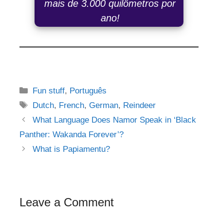
mais de 3.000 quilômetros por
ano!
Categories
Fun stuff
,
Português
Tags
Dutch
,
French
,
German
,
Reindeer
Post
What Language Does Namor Speak in ‘Black
navigation
Panther: Wakanda Forever’?
What is Papiamentu?
Leave a Comment