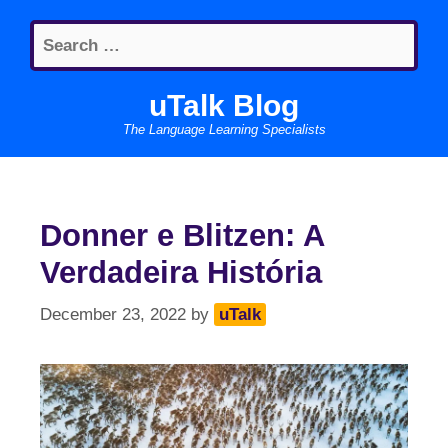
Skip
Search
to
for:
content
uTalk Blog
The Language Learning Specialists
Donner e Blitzen: A
Verdadeira História
December 23, 2022
by
uTalk