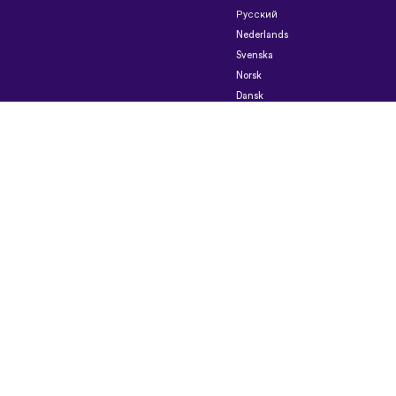
Русский
Nederlands
Svenska
Norsk
Dansk
Suomi
Magyar
Ελληνικά
Türkçe
עברית
中
文
日
本
語
Čeština
Slovenčina
Български
Polski
Română