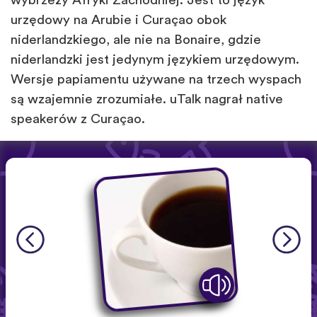
wybrzeży Afryki Zachodniej. Jest to język
urzędowy na Arubie i Curaçao obok
niderlandzkiego, ale nie na Bonaire, gdzie
niderlandzki jest jedynym językiem urzędowym.
Wersje papiamentu używane na trzech wyspach
są wzajemnie zrozumiałe. uTalk nagrał native
speakerów z Curaçao.