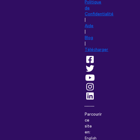
Politique
de
Confidentialité
|
Aide
|
Blog
|
Télécharger
Parcourir
ce
site
en:
English