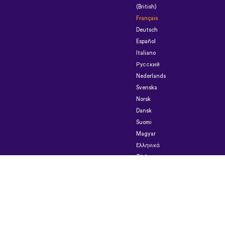
(British)
Français
Deutsch
Español
Italiano
Русский
Nederlands
Svenska
Norsk
Dansk
Suomi
Magyar
Ελληνικά
Türkçe
עברית
中
文
日
本
語